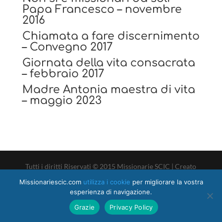
Papa Francesco – novembre
2016
Chiamata a fare discernimento
–
Convegno 2017
Giornata della vita consacrata
–
febbraio 2017
Madre Antonia maestra di vita
– maggio 2023
Tutti i diritti Riservati © 2015 Missionarie SCIC | Creato
da iWebStudio
Missionariescic.com
utilizza i cookie
per migliorare la vostra
esperienza di navigazione.
Grazie
Privacy Policy